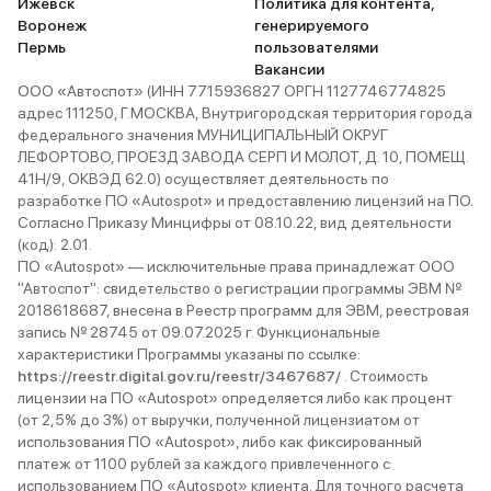
Ижевск
Политика для контента,
Воронеж
генерируемого
Пермь
пользователями
Вакансии
ООО «Автоспот» (ИНН 7715936827 ОРГН 1127746774825
адрес 111250, Г.МОСКВА, Внутригородская территория города
федерального значения МУНИЦИПАЛЬНЫЙ ОКРУГ
ЛЕФОРТОВО, ПРОЕЗД ЗАВОДА СЕРП И МОЛОТ, Д. 10, ПОМЕЩ.
41Н/9, ОКВЭД 62.0) осуществляет деятельность по
разработке ПО «Autospot» и предоставлению лицензий на ПО.
Согласно Приказу Минцифры от 08.10.22, вид деятельности
(код): 2.01.
ПО «Autospot» — исключительные права принадлежат ООО
"Автоспот": свидетельство о регистрации программы ЭВМ №
2018618687, внесена в Реестр программ для ЭВМ, реестровая
запись № 28745 от 09.07.2025 г. Функциональные
характеристики Программы указаны по ссылке:
https://reestr.digital.gov.ru/reestr/3467687/
. Стоимость
лицензии на ПО «Autospot» определяется либо как процент
(от 2,5% до 3%) от выручки, полученной лицензиатом от
использования ПО «Autospot», либо как фиксированный
платеж от 1100 рублей за каждого привлеченного с
использованием ПО «Autospot» клиента. Для точного расчета