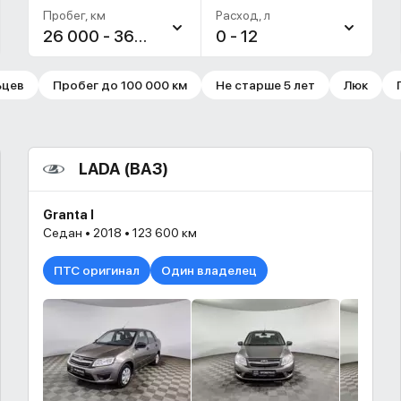
Пробег, км
Расход, л
26 000 - 360 768
0 - 12
ьцев
Пробег до 100 000 км
Не старше 5 лет
Люк
LADA (ВАЗ)
Granta I
Седан • 2018 • 123 600 км
ПТС оригинал
Один владелец