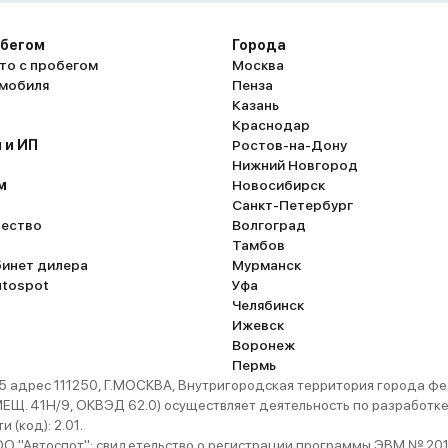
обегом
Города
то с пробегом
Москва
омобиля
Пенза
Казань
Краснодар
 и ИП
Ростов-на-Дону
Нижний Новгород
м
Новосибирск
Санкт-Петербург
ество
Волгоград
Тамбов
бинет дилера
Мурманск
utospot
Уфа
Челябинск
Ижевск
Воронеж
Пермь
 адрес 111250, Г.МОСКВА, Внутригородская территория города
. 41Н/9, ОКВЭД 62.0) осуществляет деятельность по разработке 
 (код): 2.01.
 "Автоспот": свидетельство о регистрации программы ЭВМ № 201