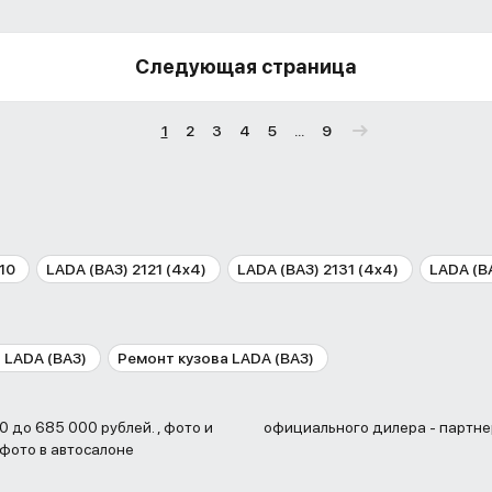
Следующая страница
1
2
3
4
5
...
9
10
LADA (ВАЗ) 2121 (4x4)
LADA (ВАЗ) 2131 (4x4)
LADA (В
 LADA (ВАЗ)
Ремонт кузова LADA (ВАЗ)
официального дилера - партне
 фото в автосалоне