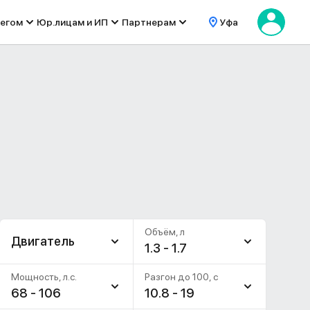
бегом
Юр.лицам и ИП
Партнерам
Уфа
Объём, л
Двигатель
1.3 - 1.7
Мощность, л.с.
Разгон до 100, c
68 - 106
10.8 - 19