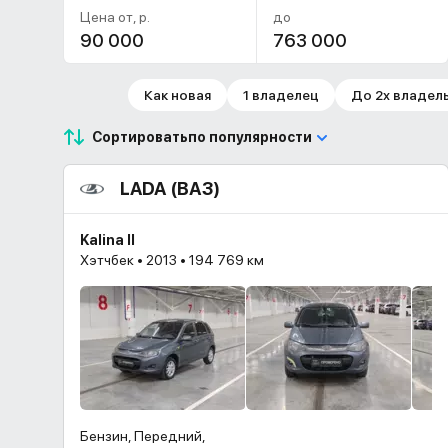
Цена от, р.
до
Как новая
1 владелец
До 2х владел
Сортировать
по популярности
LADA (ВАЗ)
Kalina II
Хэтчбек • 2013 • 194 769 км
Бензин, Передний,