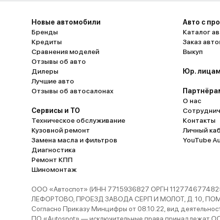
Новые автомобили
Авто с пр
Бренды
Каталог ав
Кредиты
Заказ авт
Сравнения моделей
Выкуп
Отзывы об авто
Дилеры
Юр. лицам
Лучшие авто
Отзывы об автосалонах
Партнёра
О нас
Сервисы и ТО
Сотруднич
Техническое обслуживание
Контакты
Кузовной ремонт
Личный ка
Замена масла и фильтров
YouTube A
Диагностика
Ремонт КПП
Шиномонтаж
ООО «Автоспот» (ИНН 7715936827 ОРГН 1127746774825
ЛЕФОРТОВО, ПРОЕЗД ЗАВОДА СЕРП И МОЛОТ, Д. 10, ПОМЕЩ
Согласно Приказу Минцифры от 08.10.22, вид деятельности
ПО «Autospot» — исключительные права принадлежат ООО