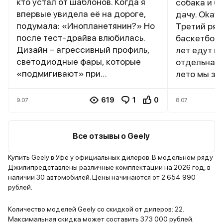
кто устал от шаблонов. Когда я
собака и б
впервые увидела её на дороге,
дачу. Okav
подумала: «Инопланетянин?» Но
Третий ряд
после тест-драйва влюбилась.
баскетболи
Дизайн – агрессивный профиль,
лет едут к
светодиодные фары, которые
отдельная 
«подмигивают» при
лето мы за
разблокировке. В салоне –
велосипед,
минимум кнопок, всё на экране.
осталось м
619
1
0
9.07
8.07
Двигатель... Боже, 238 лошадей!
собаки. Дв
На трассе я обгоняла BMW X3, и
уверенно, 
водитель смотрел на меня, как на
прицепом.
Все отзывы о Geely
ненормальную. Подвеска –
бы быть лу
жестковата для города, но на
приходится
Купить Geely в Уфе у официальных дилеров. В модельном ряду
Джилипредставлены различные комплектации на 2026 год, в
серпантине это плюс. Минус?
это мелочь
наличии 30 автомобилей. Цены начинаются от 2 654 990
Расход под 13 литров, но разве
маленькие 
рублей.
эмоции измеряются в литрах?
всех рядах
Если хотите выделяться – Tugella
даже свекр
Количество моделей Geely со скидкой от дилеров: 22.
ваш выбор.
критиковал
Максимальная скидка может составить 373 000 рублей.