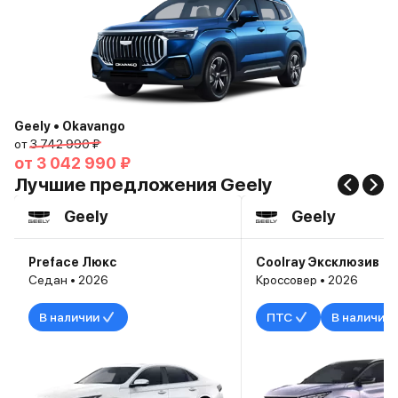
Geely • Okavango
от
3 742 990 ₽
от
3 042 990 ₽
Лучшие предложения Geely
Geely
Geely
Preface Люкс
Coolray Эксклюзив
Седан • 2026
Кроссовер • 2026
В наличии
ПТС
В наличии