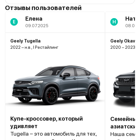
Отзывы пользователей
Елена
Ната
Е
Н
09.07.2025
08.07.
Geely Tugella
Geely Okava
2022 – н.в., I Рестайлинг
2020 – 2023, I
Купе-кроссовер, который
Семейный 
удивляет
азиатски
Tugella – это автомобиль для тех,
Наша семья