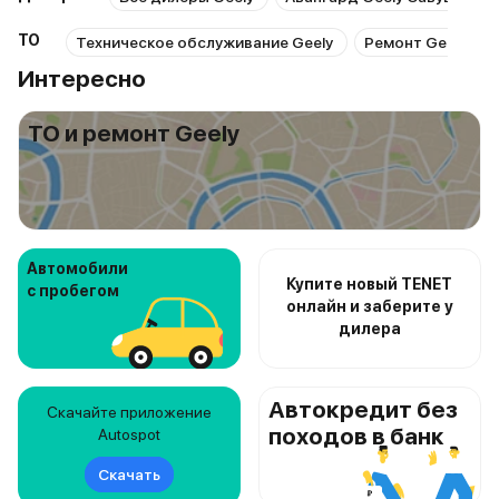
ТО
Техническое обслуживание Geely
Ремонт Geely
Интересно
ТО и ремонт Geely
Автомобили
Купите новый TENET
с пробегом
онлайн и заберите у
дилера
Автокредит без
Скачайте приложение
походов в банк
Autospot
Скачать