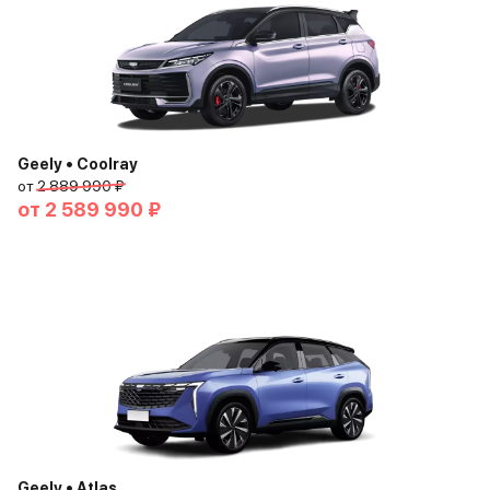
Geely • Coolray
от
2 889 990 ₽
от
2 589 990 ₽
Geely • Atlas