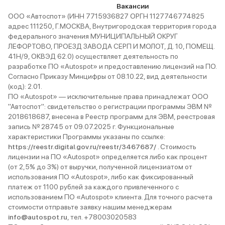
Вакансии
ООО «Автоспот» (ИНН 7715936827 ОРГН 1127746774825
адрес 111250, Г.МОСКВА, Внутригородская территория города
федерального значения МУНИЦИПАЛЬНЫЙ ОКРУГ
ЛЕФОРТОВО, ПРОЕЗД ЗАВОДА СЕРП И МОЛОТ, Д. 10, ПОМЕЩ.
41Н/9, ОКВЭД 62.0) осуществляет деятельность по
разработке ПО «Autospot» и предоставлению лицензий на ПО.
Согласно Приказу Минцифры от 08.10.22, вид деятельности
(код): 2.01.
ПО «Autospot» — исключительные права принадлежат ООО
"Автоспот": свидетельство о регистрации программы ЭВМ №
2018618687, внесена в Реестр программ для ЭВМ, реестровая
запись № 28745 от 09.07.2025 г. Функциональные
характеристики Программы указаны по ссылке:
https://reestr.digital.gov.ru/reestr/3467687/
. Стоимость
лицензии на ПО «Autospot» определяется либо как процент
(от 2,5% до 3%) от выручки, полученной лицензиатом от
использования ПО «Autospot», либо как фиксированный
платеж от 1100 рублей за каждого привлеченного с
использованием ПО «Autospot» клиента. Для точного расчета
стоимости отправьте заявку нашим менеджерам
info@autospot.ru
, тел. +78003020583