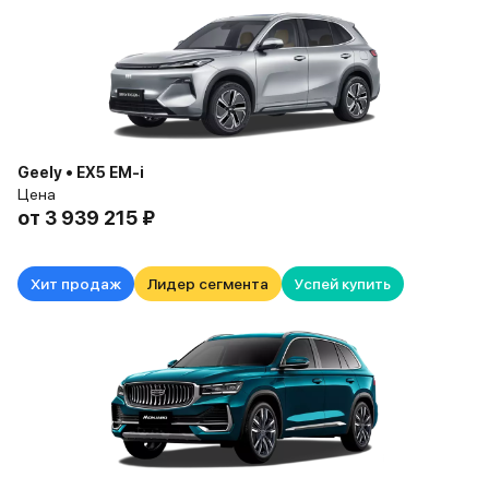
Geely • EX5 EM-i
Цена
от
3 939 215 ₽
Хит продаж
Лидер сегмента
Успей купить