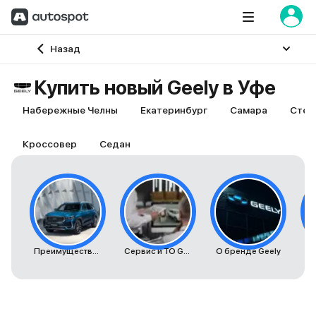
Главная
Назад
Купить новый Geely в Уфе
Набережные Челны
Екатеринбург
Самара
Стер
Кроссовер
Седан
Преимущества автомобилей Geely
Сервис и ТО Geely
О бренде Geely
К