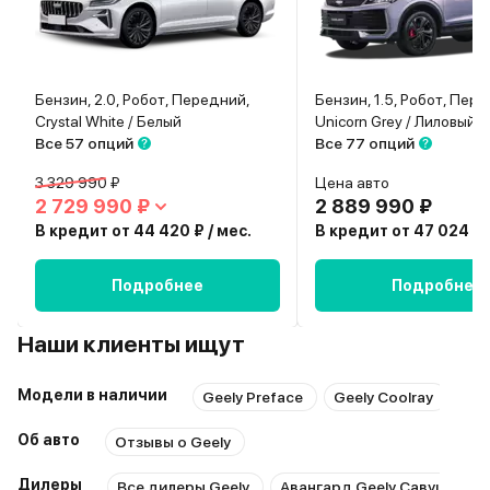
Бензин, 2.0, Робот, Передний,
Бензин, 1.5, Робот, Пер
Crystal White / Белый
Все 57 опций
Все 77 опций
3 329 990 ₽
Цена авто
2 729 990 ₽
2 889 990 ₽
В кредит от 44 420 ₽ / мес.
В кредит от 47 024 ₽ 
Подробнее
Подробнее
Наши клиенты ищут
Модели в наличии
Geely Preface
Geely Coolray
Gee
Об авто
Отзывы о Geely
Дилеры
Все дилеры Geely
Авангард Geely Савушкина