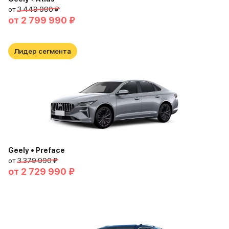
от
3 449 990 ₽
от
2 799 990 ₽
Лидер сегмента
Geely • Preface
от
3 379 990 ₽
от
2 729 990 ₽